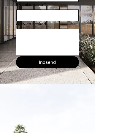
E-mailadresse
*
Skriv en besked
Indsend